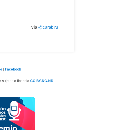
vía
@carabiru
er
|
Facebook
n sujetos a licencia
CC BY-NC-ND