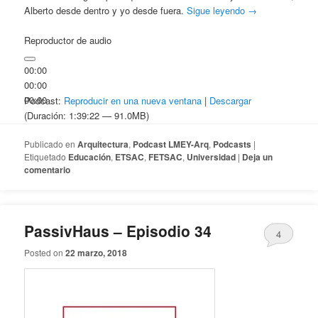
Alberto desde dentro y yo desde fuera.
Sigue leyendo
→
Reproductor de audio
00:00
00:00
00:00
Podcast:
Reproducir en una nueva ventana
|
Descargar
(Duración: 1:39:22 — 91.0MB)
Publicado en
Arquitectura
,
Podcast LMEY-Arq
,
Podcasts
|
Etiquetado
Educación
,
ETSAC
,
FETSAC
,
Universidad
|
Deja un
comentario
PassivHaus – Episodio 34
4
Posted on
22 marzo, 2018