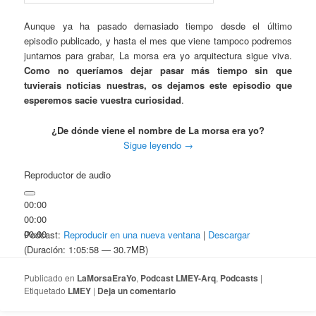
Aunque ya ha pasado demasiado tiempo desde el último
episodio publicado, y hasta el mes que viene tampoco podremos
juntarnos para grabar, La morsa era yo arquitectura sigue viva.
Como no queríamos dejar pasar más tiempo sin que
tuvierais noticias nuestras, os dejamos este episodio que
esperemos sacie vuestra curiosidad
.
¿De dónde viene el nombre de La morsa era yo?
Sigue leyendo
→
Reproductor de audio
00:00
00:00
00:00
Podcast:
Reproducir en una nueva ventana
|
Descargar
(Duración: 1:05:58 — 30.7MB)
Publicado en
LaMorsaEraYo
,
Podcast LMEY-Arq
,
Podcasts
|
Etiquetado
LMEY
|
Deja un comentario