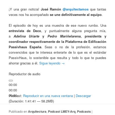
¡Y una gran noticia!
José Ramón
@arquitectamos
que tantas
veces nos ha acompañado
se une definitivamente al equipo
.
El episodio de hoy es una muestra de ese nuevo rumbo. Una
entrevista de Deco
, y puntualmente alguna pregunta mía,
a
Adelina Uriarte
y
Pedro Mariñelarena
, presidenta y
coordinador respectivamente de la Plataforma de Edificación
Passivhaus España
. Seas o no de la profesión. estamos
convencidos que te interesa enterarte de lo que es el estándar
PassivHaus, lo sostenible que resulta y todo lo que te puedes
ahorrar gracias a él.
Sigue leyendo
→
Reproductor de audio
00:00
00:00
00:00
Podcast:
Reproducir en una nueva ventana
|
Descargar
(Duración: 1:41:41 — 58.2MB)
Publicado en
Arquitectura
,
Podcast LMEY-Arq
,
Podcasts
|