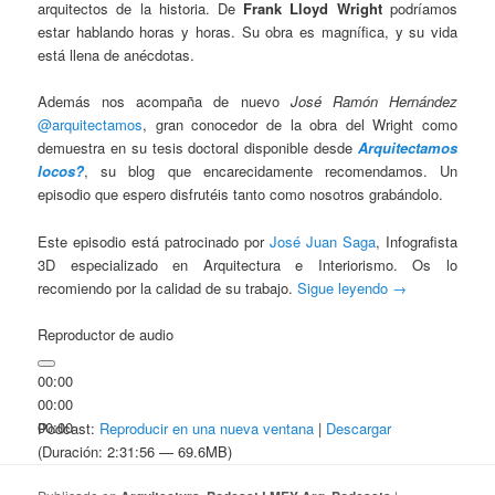
arquitectos de la historia. De
Frank Lloyd Wright
podríamos
estar hablando horas y horas. Su obra es magnífica, y su vida
está llena de anécdotas.
Además nos acompaña de nuevo
José Ramón Hernández
@arquitectamos
, gran conocedor de la obra del Wright como
demuestra en su tesis doctoral disponible desde
Arquitectamos
locos?
, su blog que encarecidamente recomendamos. Un
episodio que espero disfrutéis tanto como nosotros grabándolo.
Este episodio está patrocinado por
José Juan Saga
, Infografista
3D especializado en Arquitectura e Interiorismo. Os lo
recomiendo por la calidad de su trabajo.
Sigue leyendo
→
Reproductor de audio
00:00
00:00
00:00
Podcast:
Reproducir en una nueva ventana
|
Descargar
(Duración: 2:31:56 — 69.6MB)