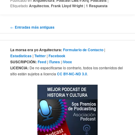
Publicado en
Arquitectura
,
Podcast LMEY-Arq
,
Podcasts
|
Etiquetado
Arquitectos
,
Frank Lloyd Wright
|
1
Respuesta
Navegación
←
Entradas más antiguas
de
entradas
La morsa era yo Arquitectura:
Formulario de Contacto
|
Estadísticas
|
Twitter
|
Facebook
SUSCRIPCIÓN:
Feed
|
iTunes
|
iVoox
LICENCIA:
De no especificarse lo contrario, todos los contenidos del
sitio están sujetos a licencia
CC BY-NC-ND 3.0
.