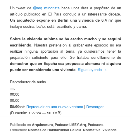
Un tweet de
@arq_minorista
hace unos días a propósito de un
artículo publicado en El País condujo a un interesante debate.
Un arquitecto expone en Berlín una vivienda de 6,4 m²
que
incluye cocina, baño, sofá, escritorio y cama.
Sobre la vivienda mínima se ha escrito mucho y se seguirá
escribiendo
. Nuestra pretensión al grabar este episodio no era
realizar ninguna aportación al tema, ya quisiéramos tener la
preparación suficiente para ello. Se trataba sencillamente de
demostrar que en España esa propuesta alemana ni siquiera
puede ser considerada una vivienda
.
Sigue leyendo
→
Reproductor de audio
00:00
00:00
00:00
Podcast:
Reproducir en una nueva ventana
|
Descargar
(Duración: 1:27:24 — 50.1MB)
Publicado en
Arquitectura
,
Podcast LMEY-Arq
,
Podcasts
|
Etiquetado
Normas de Habitabilidad Galicia
,
Normativa
,
Vivienda
|