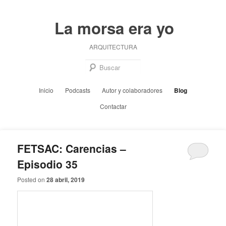
Ir
Ir
al
al
La morsa era yo
contenido
contenido
principal
secundario
ARQUITECTURA
Busc
Menú
Inicio
Podcasts
Autor y colaboradores
Blog
principal
Contactar
FETSAC: Carencias –
Episodio 35
Posted on
28 abril, 2019