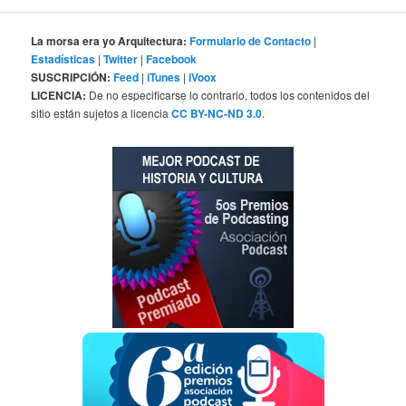
La morsa era yo Arquitectura:
Formulario de Contacto
|
Estadísticas
|
Twitter
|
Facebook
SUSCRIPCIÓN:
Feed
|
iTunes
|
iVoox
LICENCIA:
De no especificarse lo contrario, todos los contenidos del
sitio están sujetos a licencia
CC BY-NC-ND 3.0
.