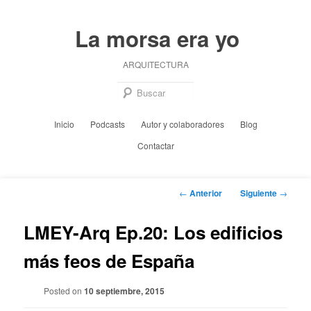
Ir
al
La morsa era yo
contenido
principal
ARQUITECTURA
Busc
Menú
Inicio
Podcasts
Autor y colaboradores
Blog
principal
Contactar
Navegación
←
Anterior
Siguiente
→
de
entradas
LMEY-Arq Ep.20: Los edificios
más feos de España
Posted on
10 septiembre, 2015