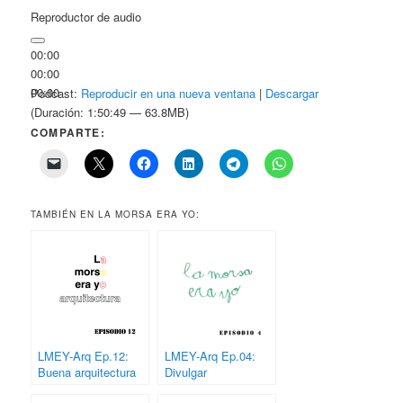
Reproductor de audio
00:00
00:00
00:00
Podcast:
Reproducir en una nueva ventana
|
Descargar
(Duración: 1:50:49 — 63.8MB)
COMPARTE:
TAMBIÉN EN LA MORSA ERA YO:
LMEY-Arq Ep.12:
LMEY-Arq Ep.04:
Buena arquitectura
Divulgar
en España siglos
Arquitectura