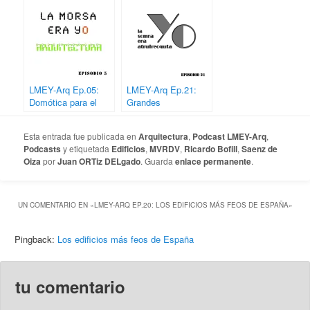
XX-XXI
LMEY-Arq Ep.05:
LMEY-Arq Ep.21:
Domótica para el
Grandes
hogar
infraestructuras casi
inútiles
Esta entrada fue publicada en
Arquitectura
,
Podcast LMEY-Arq
,
Podcasts
y etiquetada
Edificios
,
MVRDV
,
Ricardo Bofill
,
Saenz de
Oiza
por
Juan ORTiz DELgado
. Guarda
enlace permanente
.
UN COMENTARIO EN «
LMEY-ARQ EP.20: LOS EDIFICIOS MÁS FEOS DE ESPAÑA
»
Pingback:
Los edificios más feos de España
tu comentario