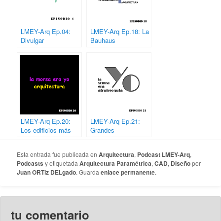
LMEY-Arq Ep.04:
LMEY-Arq Ep.18: La
Divulgar
Bauhaus
Arquitectura
LMEY-Arq Ep.20:
LMEY-Arq Ep.21:
Los edificios más
Grandes
feos de España
infraestructuras casi
inútiles
Esta entrada fue publicada en
Arquitectura
,
Podcast LMEY-Arq
,
Podcasts
y etiquetada
Arquitectura Paramétrica
,
CAD
,
Diseño
por
Juan ORTiz DELgado
. Guarda
enlace permanente
.
tu comentario