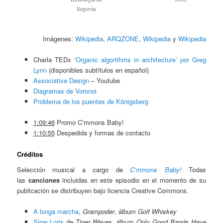
Segovia
Imágenes:
Wikipedia
,
ARQZONE
,
Wikipedia
y
Wikipedia
Charla TEDx
‘Organic algorithms in architecture’ por Greg
Lynn
(disponibles subtítulos en español)
Associative Design
– Youtube
Diagramas de Voronoi
Problema de los puentes de Königsberg
1:09:46
Promo C’mmons Baby!
1:10:55
Despedida y formas de contacto
Créditos
Selección musical a cargo de
C’mmons Baby!
Todas
las
canciones
incluidas en este episodio en el momento de su
publicación se distribuyen bajo licencia Creative Commons.
A longa marcha
,
Grampoder
, álbum
Golf Whiskey
Slow Loris
de
Tiger Waves
, álbum
Only Good Bands Have