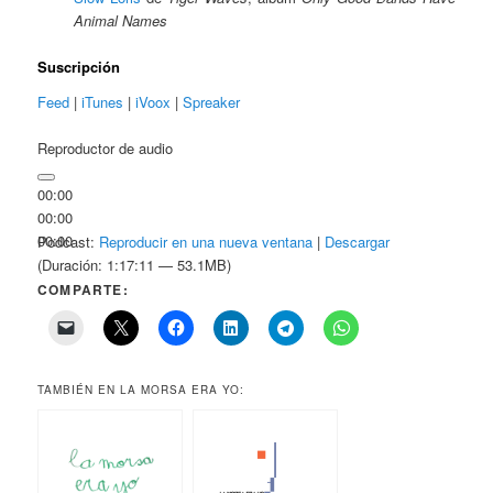
Animal Names
Suscripción
Feed
|
iTunes
|
iVoox
|
Spreaker
Reproductor de audio
00:00
00:00
00:00
Podcast:
Reproducir en una nueva ventana
|
Descargar
(Duración: 1:17:11 — 53.1MB)
COMPARTE:
TAMBIÉN EN LA MORSA ERA YO: