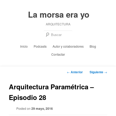
Ir
al
La morsa era yo
contenido
principal
ARQUITECTURA
Busc
Menú
Inicio
Podcasts
Autor y colaboradores
Blog
principal
Contactar
Navegación
←
Anterior
Siguiente
→
de
entradas
Arquitectura Paramétrica –
Episodio 28
Posted on
29 mayo, 2016