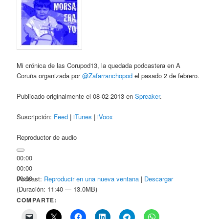
Mi crónica de las Corupod13, la quedada podcastera en A
Coruña organizada por
@Zafarranchopod
el pasado 2 de febrero.
Publicado originalmente el 08-02-2013 en
Spreaker
.
Suscripción:
Feed
|
iTunes
|
iVoox
Reproductor de audio
00:00
00:00
00:00
Podcast:
Reproducir en una nueva ventana
|
Descargar
(Duración: 11:40 — 13.0MB)
COMPARTE: