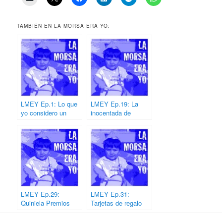
TAMBIÉN EN LA MORSA ERA YO:
LMEY Ep.1: Lo que
LMEY Ep.19: La
yo considero un
inocentada de
podcast
ArqtoEnfurecido
LMEY Ep.29:
LMEY Ep.31:
Quiniela Premios
Tarjetas de regalo
ASESPOD y
Asociación Podcast