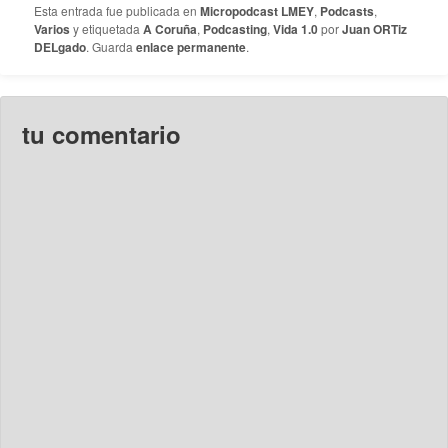
Esta entrada fue publicada en
Micropodcast LMEY
,
Podcasts
,
2013
Varios
y etiquetada
A Coruña
,
Podcasting
,
Vida 1.0
por
Juan ORTiz
DELgado
. Guarda
enlace permanente
.
tu comentario