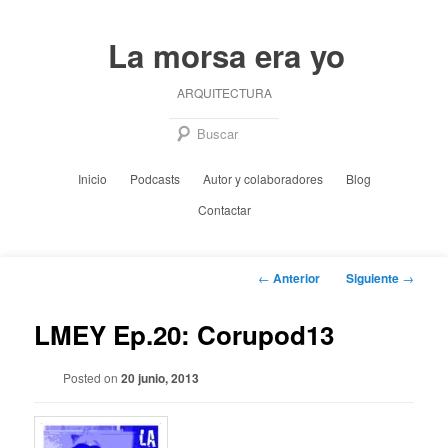
Ir
al
La morsa era yo
contenido
principal
ARQUITECTURA
Busc
Menú
Inicio
Podcasts
Autor y colaboradores
Blog
principal
Contactar
Navegación
←
Anterior
Siguiente
→
de
entradas
LMEY Ep.20: Corupod13
Posted on
20 junio, 2013