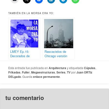
TAMBIÉN EN LA MORSA ERA YO:
LMEY Ep.15:
Rascacielos de
Decorados de
Chicago versión
Series TV
Boss
Esta entrada fue publicada en
Arquitectura
y etiquetada
Cúpulas
,
Frikadas
,
Fuller
,
Megaestructuras
,
Series
,
TV
por
Juan ORTiz
DELgado
. Guarda
enlace permanente
.
tu comentario