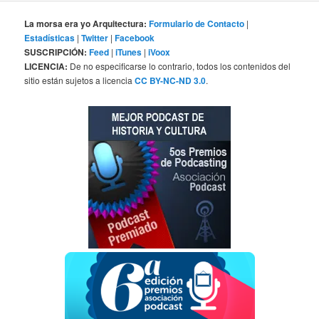
La morsa era yo Arquitectura:
Formulario de Contacto
|
Estadísticas
|
Twitter
|
Facebook
SUSCRIPCIÓN:
Feed
|
iTunes
|
iVoox
LICENCIA:
De no especificarse lo contrario, todos los contenidos del
sitio están sujetos a licencia
CC BY-NC-ND 3.0
.