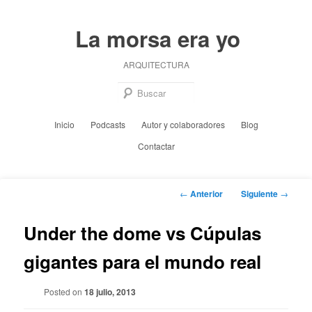
Ir
al
La morsa era yo
contenido
principal
ARQUITECTURA
Busc
Menú
Inicio
Podcasts
Autor y colaboradores
Blog
principal
Contactar
Navegación
←
Anterior
Siguiente
→
de
entradas
Under the dome vs Cúpulas
gigantes para el mundo real
Posted on
18 julio, 2013