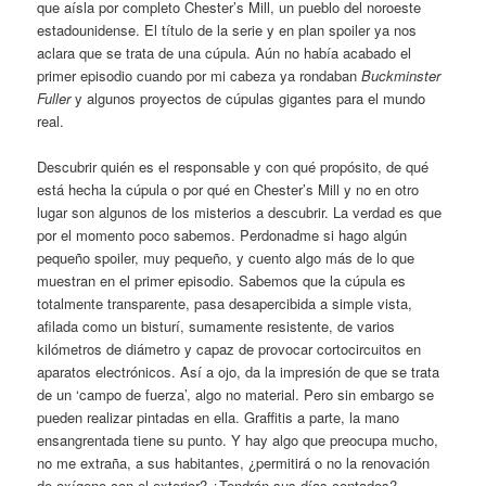
que aísla por completo Chester’s Mill, un pueblo del noroeste
estadounidense. El título de la serie y en plan spoiler ya nos
aclara que se trata de una cúpula. Aún no había acabado el
primer episodio cuando por mi cabeza ya rondaban
Buckminster
Fuller
y algunos proyectos de cúpulas gigantes para el mundo
real.
Descubrir quién es el responsable y con qué propósito, de qué
está hecha la cúpula o por qué en Chester’s Mill y no en otro
lugar son algunos de los misterios a descubrir. La verdad es que
por el momento poco sabemos. Perdonadme si hago algún
pequeño spoiler, muy pequeño, y cuento algo más de lo que
muestran en el primer episodio. Sabemos que la cúpula es
totalmente transparente, pasa desapercibida a simple vista,
afilada como un bisturí, sumamente resistente, de varios
kilómetros de diámetro y capaz de provocar cortocircuitos en
aparatos electrónicos. Así a ojo, da la impresión de que se trata
de un ‘campo de fuerza’, algo no material. Pero sin embargo se
pueden realizar pintadas en ella. Graffitis a parte, la mano
ensangrentada tiene su punto. Y hay algo que preocupa mucho,
no me extraña, a sus habitantes, ¿permitirá o no la renovación
de oxígeno con el exterior? ¿Tendrán sus días contados?