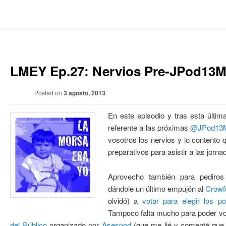
LMEY Ep.27: Nervios Pre-JPod13M
Posted on
3 agosto, 2013
En este episodio y tras esta últ
referente a las próximas
@JPod13M
vosotros los nervios y lo contento 
preparativos para asistir a las jorna
Aprovecho también para pediro
dándole un último empujón al
Crowf
olvidó) a
votar para elegir los p
Tampoco falta mucho para poder vo
del Público
organizado por
Asespod
(que me lié y comenté que 