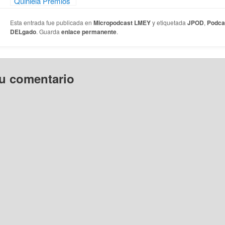
Quiniela Premios
ASESPOD y
Asociación
Esta entrada fue publicada en
Micropodcast LMEY
y etiquetada
JPOD
,
Podca
Podcast 2013
DELgado
. Guarda
enlace permanente
.
tu comentario