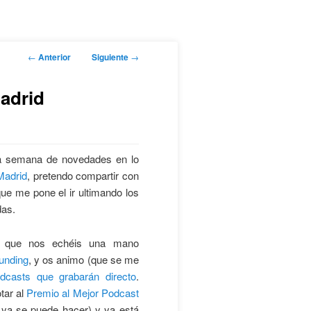
Navegación
←
Anterior
Siguiente
→
de
entradas
adrid
ima semana de novedades en lo
adrid
, pretendo compartir con
que me pone el ir ultimando los
das.
s que nos echéis una mano
unding
, y os animo (que se me
odcasts que grabarán directo
.
tar al
Premio al Mejor Podcast
ya se puede hacer) y ya está