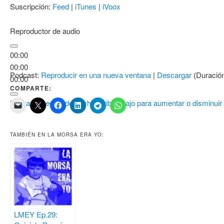
Suscripción:
Feed
|
iTunes
|
iVoox
Reproductor de audio
00:00
00:00
Podcast:
Reproducir en una nueva ventana
|
Descargar
(Duració
00:00
COMPARTE:
Utiliza las teclas de flecha arriba/abajo para aumentar o disminuir
TAMBIÉN EN LA MORSA ERA YO:
LMEY Ep.29: