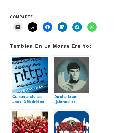
COMPARTE:
También En La Morsa Era Yo:
Comentando las
De charla con
Jpod13 Madrid en
@Jortdel de
NTTPodcast
podcasting