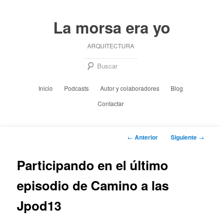
Ir
al
La morsa era yo
contenido
principal
ARQUITECTURA
Busc
Menú
Inicio
Podcasts
Autor y colaboradores
Blog
principal
Contactar
Navegación
←
Anterior
Siguiente
→
de
entradas
Participando en el último
episodio de Camino a las
Jpod13