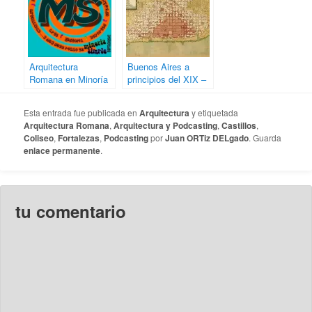
Arquitectura
Buenos Aires a
Romana en Minoría
principios del XIX –
Simple
Memorias de un
Tambor
Esta entrada fue publicada en
Arquitectura
y etiquetada
Arquitectura Romana
,
Arquitectura y Podcasting
,
Castillos
,
Coliseo
,
Fortalezas
,
Podcasting
por
Juan ORTiz DELgado
. Guarda
enlace permanente
.
tu comentario