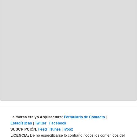
La morsa era yo Arquitectura:
Formulario de Contacto
|
Estadísticas
|
Twitter
|
Facebook
SUSCRIPCIÓN:
Feed
|
iTunes
|
iVoox
LICENCIA:
De no especificarse lo contrario, todos los contenidos del