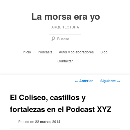
Ir
al
La morsa era yo
contenido
principal
ARQUITECTURA
Busc
Menú
Inicio
Podcasts
Autor y colaboradores
Blog
principal
Contactar
Navegación
←
Anterior
Siguiente
→
de
entradas
El Coliseo, castillos y
fortalezas en el Podcast XYZ
Posted on
22 marzo, 2014