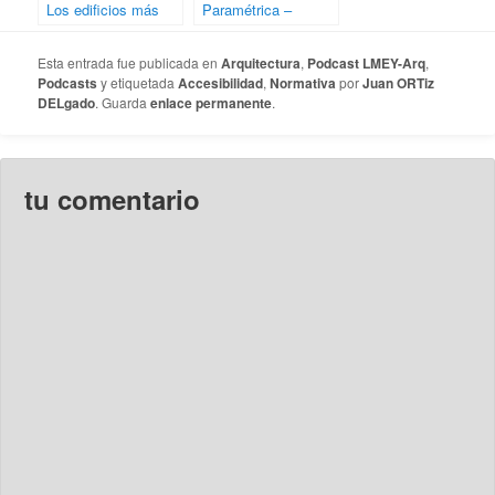
Los edificios más
Paramétrica –
feos de España
Episodio 28
Esta entrada fue publicada en
Arquitectura
,
Podcast LMEY-Arq
,
Podcasts
y etiquetada
Accesibilidad
,
Normativa
por
Juan ORTiz
DELgado
. Guarda
enlace permanente
.
tu comentario