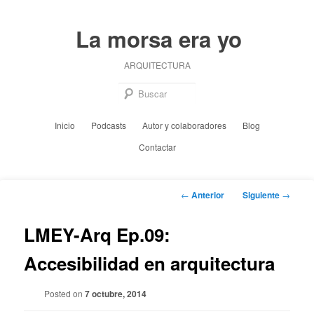
Ir
al
La morsa era yo
contenido
principal
ARQUITECTURA
Busc
Menú
Inicio
Podcasts
Autor y colaboradores
Blog
principal
Contactar
Navegación
←
Anterior
Siguiente
→
de
entradas
LMEY-Arq Ep.09:
Accesibilidad en arquitectura
Posted on
7 octubre, 2014