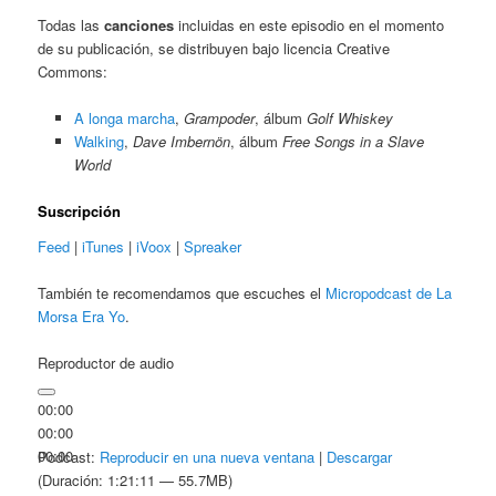
Todas las
canciones
incluidas en este episodio en el momento
de su publicación, se distribuyen bajo licencia Creative
Commons:
A longa marcha
,
Grampoder
, álbum
Golf Whiskey
Walking
,
Dave Imbernön
, álbum
Free Songs in a Slave
World
Suscripción
Feed
|
iTunes
|
iVoox
|
Spreaker
También te recomendamos que escuches el
Micropodcast de La
Morsa Era Yo
.
Reproductor de audio
00:00
00:00
00:00
Podcast:
Reproducir en una nueva ventana
|
Descargar
(Duración: 1:21:11 — 55.7MB)