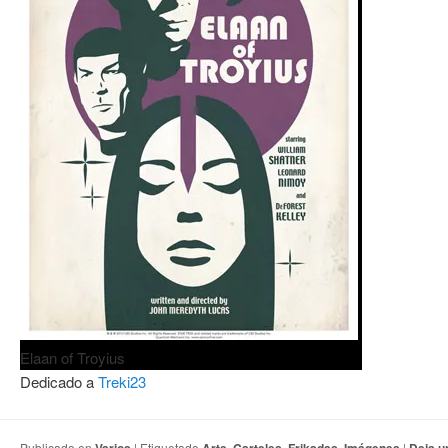
Elaan of Troyius
Dedicado a
Treki23
Publicado en
|
Etiquetado
,
,
,
|