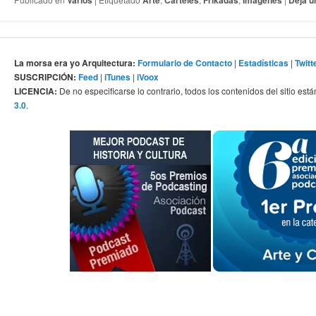
Varios
Arte
Carteles
Frikadas
Imágenes
Deja u
La morsa era yo Arquitectura:
Formulario de Contacto
|
Estadísticas
|
Twitt
SUSCRIPCIÓN:
Feed
|
iTunes
|
iVoox
LICENCIA:
De no especificarse lo contrario, todos los contenidos del sitio está
3.0
.