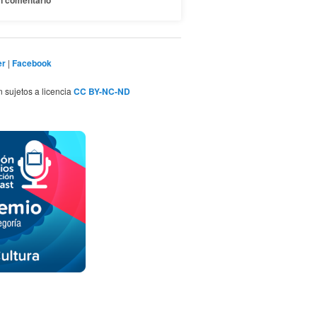
n comentario
er
|
Facebook
n sujetos a licencia
CC BY-NC-ND