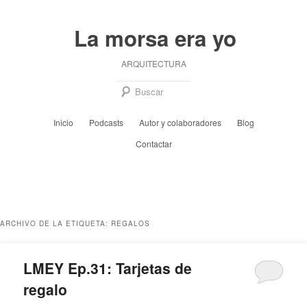
Ir
Ir
al
al
La morsa era yo
contenido
contenido
principal
secundario
ARQUITECTURA
Busc
Menú
Inicio
Podcasts
Autor y colaboradores
Blog
principal
Contactar
ARCHIVO DE LA ETIQUETA:
REGALOS
LMEY Ep.31: Tarjetas de
regalo