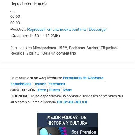
Reproductor de audio
00:00
00:00
00:00
Podcast:
Reproducir en una nueva ventana
|
Descargar
(Duración: 14:59 — 13.0MB)
Publicado en
Micropodcast LMEY
,
Podcasts
,
Varios
|
Etiquetado
Regalos
,
Vida 1.0
|
Deja un comentario
La morsa era yo Arquitectura:
Formulario de Contacto
|
Estadísticas
|
Twitter
|
Facebook
SUSCRIPCIÓN:
Feed
|
iTunes
|
iVoox
LICENCIA:
De no especificarse lo contrario, todos los contenidos del
sitio están sujetos a licencia
CC BY-NC-ND 3.0
.