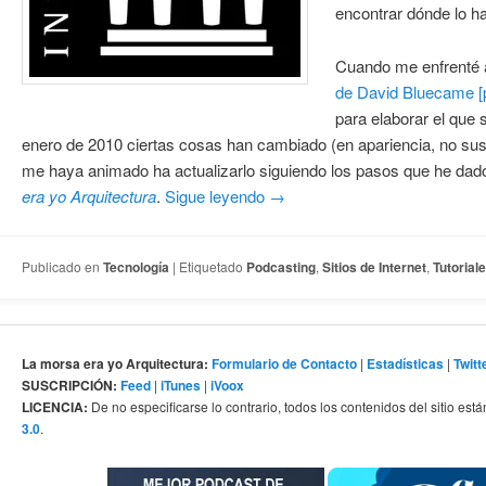
encontrar dónde lo h
Cuando me enfrenté a 
de David Bluecame [p
para elaborar el que 
enero de 2010 ciertas cosas han cambiado (en apariencia, no sus
me haya animado ha actualizarlo siguiendo los pasos que he da
era yo Arquitectura
.
Sigue leyendo
→
Publicado en
Tecnología
|
Etiquetado
Podcasting
,
Sitios de Internet
,
Tutorial
La morsa era yo Arquitectura:
Formulario de Contacto
|
Estadísticas
|
Twitt
SUSCRIPCIÓN:
Feed
|
iTunes
|
iVoox
LICENCIA:
De no especificarse lo contrario, todos los contenidos del sitio está
3.0
.