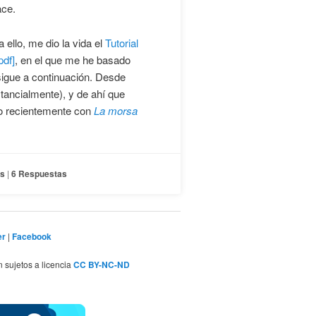
ace.
ello, me dio la vida el
Tutorial
df]
, en el que me he basado
sigue a continuación. Desde
tancialmente), y de ahí que
do recientemente con
La morsa
es
|
6
Respuestas
er
|
Facebook
n sujetos a licencia
CC BY-NC-ND