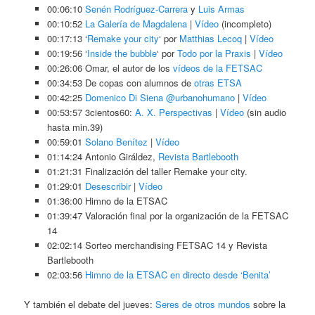
00:06:10
Senén Rodríguez-Carrera
y
Luis Armas
00:10:52
La Galería de Magdalena
|
Vídeo
(incompleto)
00:17:13 ‘
Remake your city
‘ por
Matthias Lecoq
|
Vídeo
00:19:56 ‘
Inside the bubble
‘ por
Todo por la Praxis
|
Vídeo
00:26:06 Omar, el autor de los
vídeos de la FETSAC
00:34:53 De copas con alumnos de
otras ETSA
00:42:25
Domenico Di Siena @urbanohumano
|
Vídeo
00:53:57 3cientos60:
A. X. Perspectivas
|
Vídeo
(sin audio
hasta min.39)
00:59:01
Solano Benítez
|
Vídeo
01:14:24 Antonio Giráldez,
Revista Bartlebooth
01:21:31 Finalización del taller Remake your city.
01:29:01
Desescribir
|
Vídeo
01:36:00 Himno de la ETSAC
01:39:47 Valoración final por la organización de la FETSAC
14
02:02:14 Sorteo merchandising FETSAC 14 y Revista
Bartlebooth
02:03:56
Himno de la ETSAC en directo desde ‘Benita’
Y también el debate del jueves:
Seres de otros mundos
sobre la