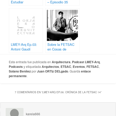
Estudiar
– Episodio 35
Arquitectura en
España
LMEY-Arq Ep.03:
Sobre la FETSAC
Antoni Gaudí
en Cosas de
Arquitectos
Esta entrada fue publicada en
Arquitectura
,
Podcast LMEY-Arq
,
Podcasts
y etiquetada
Arquitectos
,
ETSAC
,
Eventos
,
FETSAC
,
Solano Benítez
por
Juan ORTiz DELgado
. Guarda
enlace
permanente
.
7 COMENTARIOS EN “
LMEY-ARQ EP.06: CRÓNICA DE LA FETSAC 14
”
karela666