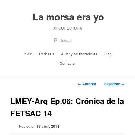
Ir
al
La morsa era yo
contenido
principal
ARQUITECTURA
Busc
Menú
Inicio
Podcasts
Autor y colaboradores
Blog
principal
Contactar
Navegación
←
Anterior
Siguiente
→
de
entradas
LMEY-Arq Ep.06: Crónica de la
FETSAC 14
Posted on
16 abril, 2014