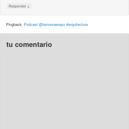
↓
Responder
Pingback:
Podcast @lamorsaerayo #arquitectura
tu comentario