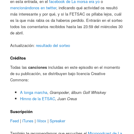
en esta entrada, en el
facebook de La morsa era yo
o
mencionándonos en twitter
, indicando qué actividad os resultó
más interesante y por qué, y si la FETSAC os pillaba lejos, cuál
es la que más rabia os da haberos perdido. Entrarán en el sorteo
todos los comentarios recibidos hasta las 23:59 del miércoles 30
de abril.
Actualización:
resultado del sorteo
Créditos
Todas las
canciones
incluidas en este episodio en el momento
de su publicación, se distribuyen bajo licencia Creative
Commons:
A longa marcha
,
Grampoder
, álbum
Golf Whiskey
Himno de la ETSAC
,
Juan Creus
Suscripción
Feed
|
iTunes
|
iVoox
|
Spreaker
También te recomendamos que escuches el
Micropodcast de La