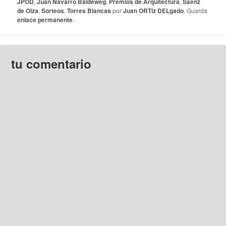
JPOD
,
Juan Navarro Baldeweg
,
Premios de Arquitectura
,
Saenz
de Oiza
,
Sorteos
,
Torres Blancas
por
Juan ORTiz DELgado
. Guarda
enlace permanente
.
tu comentario