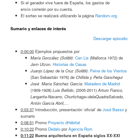
Si el ganador vive fuera de España, los gastos de
envío correrán por su cuenta.
El sorteo se realizará utilizando la página
Random.org
.
Sumario y enlaces de interés
Descargar episodio
0:00:00
Ejemplos propuestos por
María González (Sol89)
:
Can Lis
(Mallorca 1972) de
Jørn Utzon.
Historias de Casas
Juanjo López de la Cruz (Sol89)
:
Peine de los Vientos
(San Sebastián 1976) de
Chillida
y
Peña Ganchegui
José María Sánchez García
:
Matadero de Madrid
(1909-1928)
Luis Bellido
; (2005-2011)
Arturo Franco,
Langarita-Navarro, Churtichaga+delaQuadraSalcedo,
Antón García Abril,…
0:03:37
Introducción, presentación ‘oficial’ de
José Basso
y
sumario
0:08:51
Promo
Proyecto dHábitat
0:10:22
Promo
Dedalo
por
Agencia Rom
0:11:22
Buena arquitectura en España siglos XX-XXI