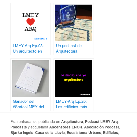
LMEY-Arq Ep.08:
Un podcast de
Un arquitecto en
Arquitectura
Nueva York
galardonado en los
Premios de la
Asociación Podcast
Ganador del
LMEY-Arq Ep.20:
#SorteoLMEY del
Los edificios más
Libro de los VI
feos de España
Premios ENOR de
Esta entrada fue publicada en
Arquitectura
,
Podcast LMEY-Arq
,
Arquitectura
Podcasts
y etiquetada
Ascensores ENOR
,
Asociación Podcast
,
Bjarke Ingels
,
Casa de la Lluvia
,
Ecosistema Urbano
,
Edificios
,