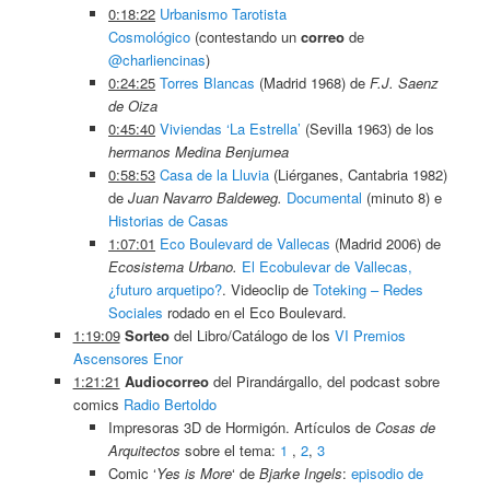
0:18:22
Urbanismo Tarotista
Cosmológico
(contestando un
correo
de
@charliencinas
)
0:24:25
Torres Blancas
(Madrid 1968) de
F.J. Saenz
de Oiza
0:45:40
Viviendas ‘La Estrella’
(Sevilla 1963) de los
hermanos Medina Benjumea
0:58:53
Casa de la Lluvia
(Liérganes, Cantabria 1982)
de
Juan Navarro Baldeweg.
Documental
(minuto 8) e
Historias de Casas
1:07:01
Eco Boulevard de Vallecas
(Madrid 2006) de
Ecosistema Urbano.
El Ecobulevar de Vallecas,
¿futuro arquetipo?
. Videoclip de
Toteking – Redes
Sociales
rodado en el Eco Boulevard.
1:19:09
Sorteo
del Libro/Catálogo de los
VI Premios
Ascensores Enor
1:21:21
Audiocorreo
del Pirandárgallo, del podcast sobre
comics
Radio Bertoldo
Impresoras 3D de Hormigón. Artículos de
Cosas de
Arquitectos
sobre el tema:
1
,
2
,
3
Comic ‘
Yes is More
‘ de
Bjarke Ingels
:
episodio de