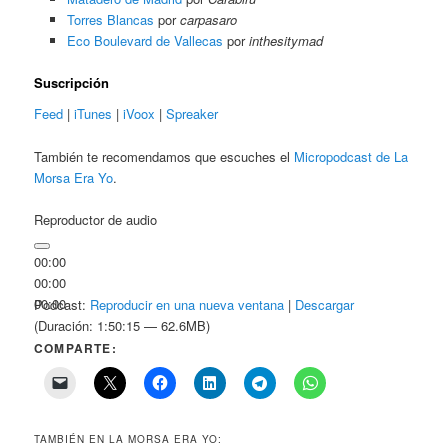
Torres Blancas
por
carpasaro
Eco Boulevard de Vallecas
por
inthesitymad
Suscripción
Feed
|
iTunes
|
iVoox
|
Spreaker
También te recomendamos que escuches el
Micropodcast de La
Morsa Era Yo
.
Reproductor de audio
00:00
00:00
00:00
Podcast:
Reproducir en una nueva ventana
|
Descargar
(Duración: 1:50:15 — 62.6MB)
COMPARTE:
TAMBIÉN EN LA MORSA ERA YO: