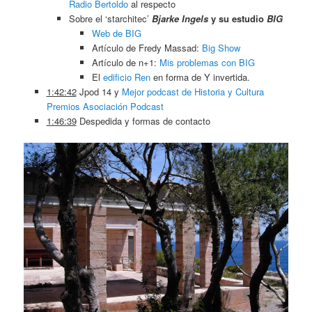
Radio Bertoldo
al respecto
Sobre el ‘starchitec’
Bjarke Ingels
y su estudio
BIG
Web de BIG
Artículo de Fredy Massad:
Big Show
Artículo de n+1:
Mis problemas con BIG
El
edificio Ren
en forma de Y invertida.
1:42:42
Jpod 14 y
Mejor podcast de Historia y Cultura
Premios Asociación Podcast
1:46:39
Despedida y formas de contacto