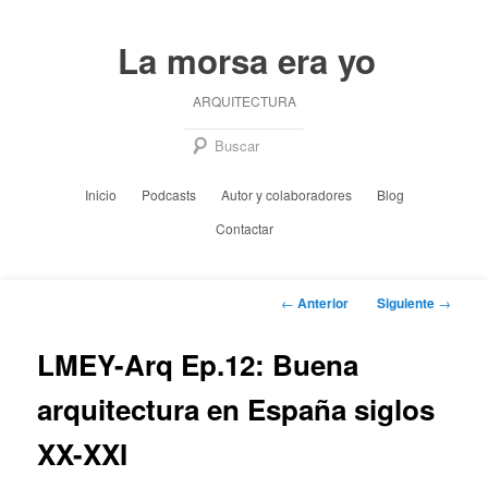
Ir
al
La morsa era yo
contenido
principal
ARQUITECTURA
Busc
Menú
Inicio
Podcasts
Autor y colaboradores
Blog
principal
Contactar
Navegación
←
Anterior
Siguiente
→
de
entradas
LMEY-Arq Ep.12: Buena
arquitectura en España siglos
XX-XXI