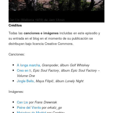
Can Lis (Mallorca 1972) de Jørn Utzon
Créditos
Todas las
canciones e imágenes
incluidas en este episodio y
su entrada en el blog en el momento de su publicación se
distribuyen bajo licencia Creative Commons.
Canciones:
A longa marcha
,
Grampoder
, álbum
Golf Whiskey
Creo en ti
,
Epic Soul Factory
, álbum
Epic Soul Factory –
Volume One
Jingle Bells
,
Maya Filipič
, álbum
Lonely Night
Imágenes:
Can Lis
por
Frans Drewniak
Peine del Viento
por
orkatz_go
Matadero de Madrid
por
Carabiru