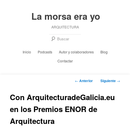
Ir
al
La morsa era yo
contenido
principal
ARQUITECTURA
Busc
Menú
Inicio
Podcasts
Autor y colaboradores
Blog
principal
Contactar
Navegación
←
Anterior
Siguiente
→
de
entradas
Con ArquitecturadeGalicia.eu
en los Premios ENOR de
Arquitectura