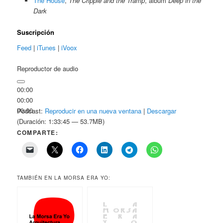
The House
,
The Cripple and the Tramp
, álbum
Deep in the
Dark
Suscripción
Feed
|
iTunes
|
iVoox
Reproductor de audio
00:00
00:00
00:00
Podcast:
Reproducir en una nueva ventana
|
Descargar
(Duración: 1:33:45 — 53.7MB)
COMPARTE:
TAMBIÉN EN LA MORSA ERA YO: