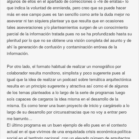
algunos de ellos en el apartado de correcciones o «fé de erratas» lo
que indica la voluntad de enmienda, pero creo que se puede hacer
más en ese campo pues es tan sencillo como ante la duda mejor no
aseverar ni tan siquiera plantear ya que resulta que en ocasiones
tales aseveraciones y/o planteamientos surgen de un conocimiento
parcial de la información tratada pues no se ha profundizado hasta su
plenitud por lo que no se obtiene una visión completa del asunto y de
ahí la generación de confusión y contaminación errónea de la
información.
Por otro lado, el formato habitual de realizar un monográfico por
colaborador resulta monótono, simplista y poco sugerente pues al
igual que la idea de realizar un podcast sobre temática arquitectónica
resulta en un principio sugerente y atractiva así como el de algunos
de los temas planteados a lo largo de la serie de programas luego
soís capaces de cargaros la idea misma en el desarrollo de la
misma. Es como tener una buen proyecto de inicio y cargárselo a lo
largo de su desarrollo por circunsatnacias que no voy a entrar pero
me barrunto…
El último programa es un buen ejemplo de ello pues en el contexto
actual en el que vivimos de una enquistada crisis económica-política-
social en el territorio nacional, con un elevado número de arquitectos