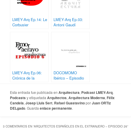
LMEY-Arq Ep.14: Le
LMEY-Arq Ep.03:
Corbusier
Antoni Gaudí
LMEY-Arq Ep.06:
DOCOMOMO
Crónica de la
Ibérico – Episodio
FETSAC 14
31
Esta entrada fue publicada en
Arquitectura
,
Podcast LMEY-Arq
,
Podcasts
y etiquetada
Arquitectos
,
Arquitectura Moderna
,
Félix
Candela
,
Josep Lluis Sert
,
Rafael Guastavino
por
Juan ORTiz
DELgado
. Guarda
enlace permanente
.
3 COMENTARIOS EN “
ARQUITECTOS ESPAÑOLES EN EL EXTRANJERO – EPISODIO 26
”