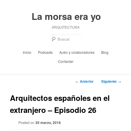
Ir
al
La morsa era yo
contenido
principal
ARQUITECTURA
Busc
Menú
Inicio
Podcasts
Autor y colaboradores
Blog
principal
Contactar
Navegación
←
Anterior
Siguiente
→
de
entradas
Arquitectos españoles en el
extranjero – Episodio 26
Posted on
30 marzo, 2016