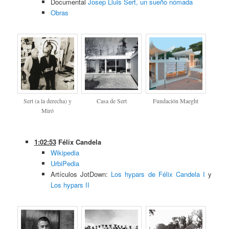
Documental
Josep Lluis Sert, un sueño nómada
Obras
Sert (a la derecha) y
Casa de Sert
Fundación Maeght
Miró
1:02:53
Félix Candela
Wikipedia
UrbiPedia
Artículos JotDown:
Los hypars de Félix Candela I
y
Los hypars II