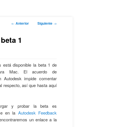
Navegación
←
Anterior
Siguiente
→
de
entradas
beta 1
 está disponible la beta 1 de
ara Mac. El acuerdo de
on Autodesk impide comentar
al respecto, así que hasta aquí
rgar y probar la beta es
rse en la
Autodesk Feedback
encontraremos un enlace a la