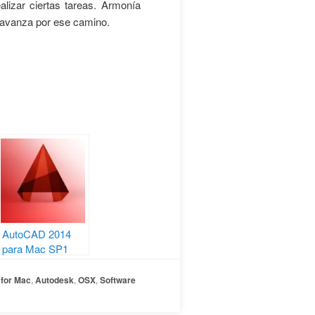
lizar ciertas tareas. Armonía
e avanza por ese camino.
AutoCAD 2014
para Mac SP1
Beta 1, 2 y 3
 for Mac
,
Autodesk
,
OSX
,
Software