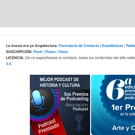
La morsa era yo Arquitectura:
Formulario de Contacto
|
Estadísticas
|
Twitt
SUSCRIPCIÓN:
Feed
|
iTunes
|
iVoox
LICENCIA:
De no especificarse lo contrario, todos los contenidos del sitio está
3.0
.