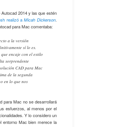
de Autocad 2014 y las que estén
osh realizó a
Micah Dickerson
.
 Autocad para Mac comentaba:
cto a la versión
nitivamente sí lo es.
que encaje con el estilo
lta sorprendente
a solución CAD para Mac
cima de la segunda
go en lo que nos
ad para Mac no se desarrollará
us esfuerzos, al menos por el
ionalidades. Y lo considero un
del entorno Mac bien merece la