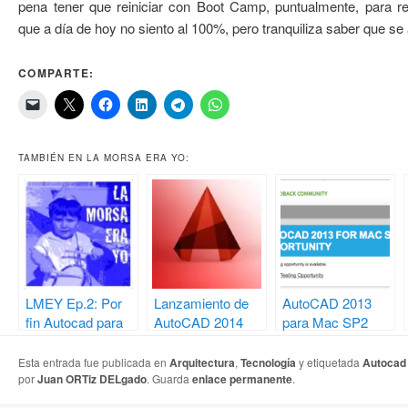
pena tener que reiniciar con Boot Camp, puntualmente, para rea
que a día de hoy no siento al 100%, pero tranquiliza saber que s
COMPARTE:
TAMBIÉN EN LA MORSA ERA YO:
LMEY Ep.2: Por
Lanzamiento de
AutoCAD 2013
fin Autocad para
AutoCAD 2014
para Mac SP2
Mountain Lion
para Mac
Beta 1
coincidente con
Esta entrada fue publicada en
Arquitectura
,
Tecnología
y etiquetada
Autocad
OSX Mavericks
por
Juan ORTiz DELgado
. Guarda
enlace permanente
.