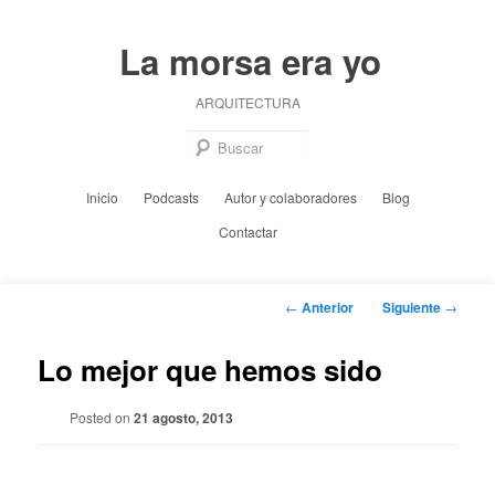
Ir
al
La morsa era yo
contenido
principal
ARQUITECTURA
Busc
Menú
Inicio
Podcasts
Autor y colaboradores
Blog
principal
Contactar
Navegación
←
Anterior
Siguiente
→
de
entradas
Lo mejor que hemos sido
Posted on
21 agosto, 2013