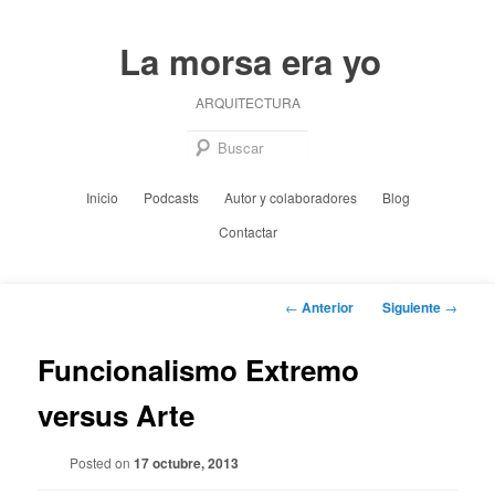
Ir
al
La morsa era yo
contenido
principal
ARQUITECTURA
Busc
Menú
Inicio
Podcasts
Autor y colaboradores
Blog
principal
Contactar
Navegación
←
Anterior
Siguiente
→
de
entradas
Funcionalismo Extremo
versus Arte
Posted on
17 octubre, 2013