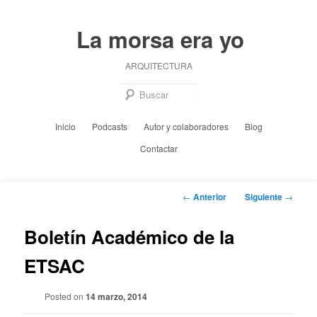
Ir
al
La morsa era yo
contenido
principal
ARQUITECTURA
Busc
Menú
Inicio
Podcasts
Autor y colaboradores
Blog
principal
Contactar
Navegación
←
Anterior
Siguiente
→
de
entradas
Boletín Académico de la
ETSAC
Posted on
14 marzo, 2014