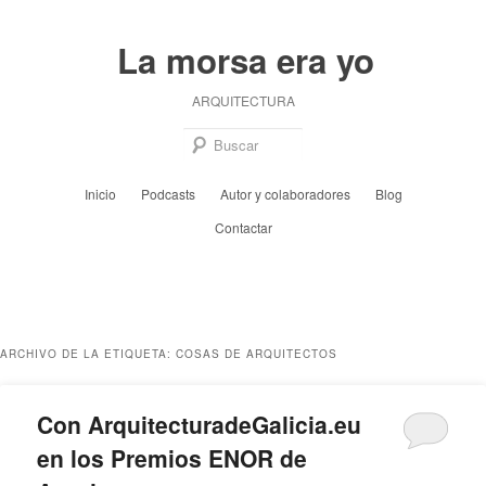
Ir
Ir
al
al
La morsa era yo
contenido
contenido
principal
secundario
ARQUITECTURA
Busc
Menú
Inicio
Podcasts
Autor y colaboradores
Blog
principal
Contactar
ARCHIVO DE LA ETIQUETA:
COSAS DE ARQUITECTOS
Con ArquitecturadeGalicia.eu
en los Premios ENOR de