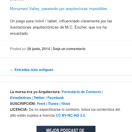
Monument Valley, paseando por arquitecturas imposibles
Un juego para móvil / tablet, influenciado claramente por las
ilustraciones arquitectónicas de M.C. Escher, que me ha
encantado.
Posted on
26 junio, 2014
|
Deja un comentario
Navegación
←
Entradas más antiguas
de
entradas
La morsa era yo Arquitectura:
Formulario de Contacto
|
Estadísticas
|
Twitter
|
Facebook
SUSCRIPCIÓN:
Feed
|
iTunes
|
iVoox
LICENCIA:
De no especificarse lo contrario, todos los contenidos del
sitio están sujetos a licencia
CC BY-NC-ND 3.0
.