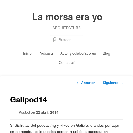
Ir
al
La morsa era yo
contenido
principal
ARQUITECTURA
Busc
Menú
Inicio
Podcasts
Autor y colaboradores
Blog
principal
Contactar
Navegación
←
Anterior
Siguiente
→
de
entradas
Galipod14
Posted on
22 abril, 2014
Si disfrutas del podcasting y vives en Galicia, o andas por aquí
este sábado, no te puedes perder la próxima quedada en