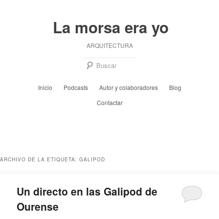
Ir
Ir
al
al
La morsa era yo
contenido
contenido
principal
secundario
ARQUITECTURA
Busc
Menú
Inicio
Podcasts
Autor y colaboradores
Blog
principal
Contactar
ARCHIVO DE LA ETIQUETA:
GALIPOD
Un directo en las Galipod de
Ourense