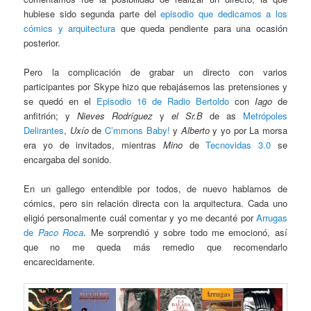
hubiese sido segunda parte del
episodio que dedicamos a los
cómics y arquitectura
que queda pendiente para una ocasión
posterior.
Pero la complicación de grabar un directo con varios
participantes por Skype hizo que rebajásemos las pretensiones y
se quedó en el
Episodio 16 de Radio Bertoldo
con
Iago
de
anfitrión; y
Nieves Rodríguez
y
el Sr.B
de as
Metrópoles
Delirantes
,
Uxío
de
C’mmons Baby!
y
Alberto
y yo por La morsa
era yo de invitados, mientras
Mino
de
Tecnovidas 3.0
se
encargaba del sonido.
En un gallego entendible por todos, de nuevo hablamos de
cómics, pero sin relación directa con la arquitectura. Cada uno
eligió personalmente cuál comentar y yo me decanté por
Arrugas
de
Paco Roca
. Me sorprendió y sobre todo me emocionó, así
que no me queda más remedio que recomendarlo
encarecidamente.