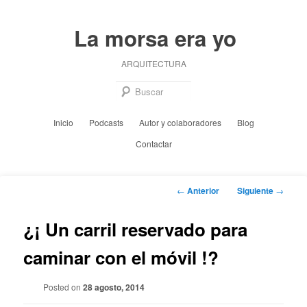
Ir
al
La morsa era yo
contenido
principal
ARQUITECTURA
Busc
Menú
Inicio
Podcasts
Autor y colaboradores
Blog
principal
Contactar
Navegación
←
Anterior
Siguiente
→
de
entradas
¿¡ Un carril reservado para
caminar con el móvil !?
Posted on
28 agosto, 2014