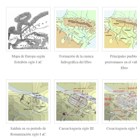
Mapa de Europa según
Formación de la cuenca
Principales pueblo
Estrabón siglo I aC
hidrográfica del Ebro
prerromanos en el vall
Ebro
Salduie en su período de
CaesarAugusta siglo III
CesarAugusta siglo 
Romanización siglo I aC