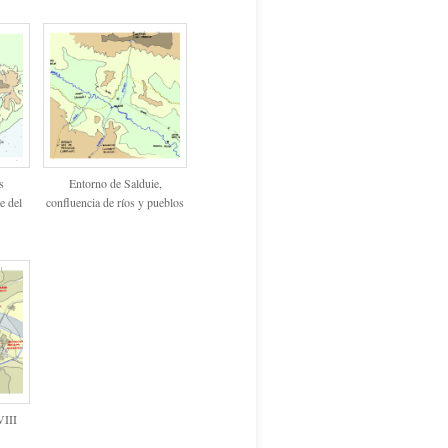
s
Entorno de Salduie,
e del
confluencia de ríos y pueblos
VIII