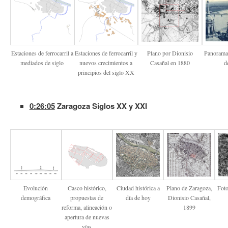
Estaciones de ferrocarril a
Estaciones de ferrocarril y
Plano por Dionisio
Panorama 
mediados de siglo
nuevos crecimientos a
Casañal en 1880
d
principios del siglo XX
0:26:05
Zaragoza Siglos XX y XXI
Evolución
Casco histórico,
Ciudad histórica a
Plano de Zaragoza,
Foto
demográfica
propuestas de
día de hoy
Dionisio Casañal,
reforma, alineación o
1899
apertura de nuevas
vías