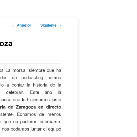
Navegación
←
Anterior
Siguiente
→
de
entradas
goza
s La morsa, siempre que ha
adas de podcasting hemos
io a contar la historia de la
e celebran. Este año la
opuso que lo hiciésemos justo
oria de Zaragoza en directo
sistente. Echamos de menos
o que no pudieron acercarse.
z nos podamos juntar el equipo