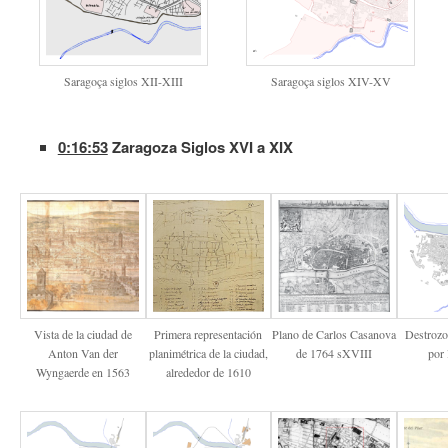
Saragoça siglos XII-XIII
Saragoça siglos XIV-XV
0:16:53
Zaragoza Siglos XVI a XIX
Vista de la ciudad de
Primera representación
Plano de Carlos Casanova
Destrozo
Anton Van der
planimétrica de la ciudad,
de 1764 sXVIII
por 
Wyngaerde en 1563
alrededor de 1610