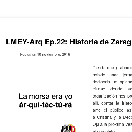
LMEY-Arq Ep.22: Historia de Zara
Posted on
10 noviembre, 2015
Desde que grabamo
habido unas jorn
dedicado un episod
ciudad donde s
organización nos pr
allí, contar l
a hist
ante el público a
a Cristina y a Dec
Ojalá la próxima ve
al completo.