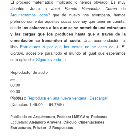
El proceso matemático implicado lo hemos obviado. Es muy
aburrido. Junto a
José Ramón Hernandez Correa
de
Arquitectamos locos?
que de nuevo nos acompaña, hemos
preferido comentar aquellas cosas que hay que tener en cuenta:
desde
los esfuerzos a los que se ve sometida una estructura
y las cargas que los producen hasta que a través de la
cimentación se transmiten al suelo
. Una recomendación, el
libro
Estructuras o por qué las cosas no se caen
de
J. E.
Gordon
, accesible para todo el mundo al igual que esperamos
este episodio.
Sigue leyendo
→
Reproductor de audio
00:00
00:00
00:00
Podcast:
Reproducir en una nueva ventana
|
Descargar
(Duración: 1:49:00 — 64.7MB)
Publicado en
Arquitectura
,
Podcast LMEY-Arq
,
Podcasts
|
Etiquetado
Alejandro Aravena
,
Cálculo
,
Cimentaciones
,
Estructuras
,
Pritzker
|
2
Respuestas