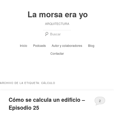
Ir
Ir
al
al
La morsa era yo
contenido
contenido
principal
secundario
ARQUITECTURA
Busc
Menú
Inicio
Podcasts
Autor y colaboradores
Blog
principal
Contactar
ARCHIVO DE LA ETIQUETA:
CÁLCULO
Cómo se calcula un edificio –
2
Episodio 25