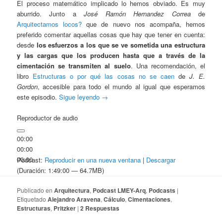
El proceso matemático implicado lo hemos obviado. Es muy
aburrido. Junto a
José Ramón Hernandez Correa
de
Arquitectamos locos?
que de nuevo nos acompaña, hemos
preferido comentar aquellas cosas que hay que tener en cuenta:
desde
los esfuerzos a los que se ve sometida una estructura
y las cargas que los producen hasta que a través de la
cimentación se transmiten al suelo
. Una recomendación, el
libro
Estructuras o por qué las cosas no se caen
de
J. E.
Gordon
, accesible para todo el mundo al igual que esperamos
este episodio.
Sigue leyendo
→
Reproductor de audio
00:00
00:00
00:00
Podcast:
Reproducir en una nueva ventana
|
Descargar
(Duración: 1:49:00 — 64.7MB)
Publicado en
Arquitectura
,
Podcast LMEY-Arq
,
Podcasts
|
Etiquetado
Alejandro Aravena
,
Cálculo
,
Cimentaciones
,
Estructuras
,
Pritzker
|
2
Respuestas