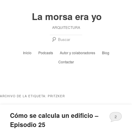
Ir
Ir
al
al
La morsa era yo
contenido
contenido
principal
secundario
ARQUITECTURA
Busc
Menú
Inicio
Podcasts
Autor y colaboradores
Blog
principal
Contactar
ARCHIVO DE LA ETIQUETA:
PRITZKER
Cómo se calcula un edificio –
2
Episodio 25