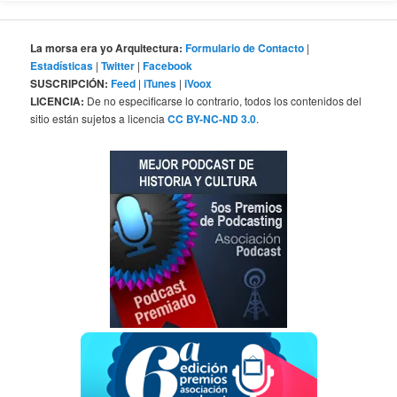
La morsa era yo Arquitectura:
Formulario de Contacto
|
Estadísticas
|
Twitter
|
Facebook
SUSCRIPCIÓN:
Feed
|
iTunes
|
iVoox
LICENCIA:
De no especificarse lo contrario, todos los contenidos del
sitio están sujetos a licencia
CC BY-NC-ND 3.0
.