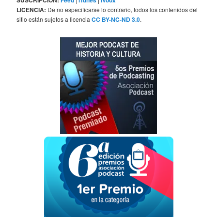
SUSCRIPCIÓN:
Feed
iTunes
iVoox
LICENCIA:
De no especificarse lo contrario, todos los contenidos del
sitio están sujetos a licencia
CC BY-NC-ND 3.0
.