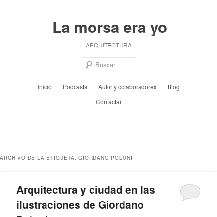
Ir
Ir
al
al
La morsa era yo
contenido
contenido
principal
secundario
ARQUITECTURA
Busc
Menú
Inicio
Podcasts
Autor y colaboradores
Blog
principal
Contactar
ARCHIVO DE LA ETIQUETA:
GIORDANO POLONI
Arquitectura y ciudad en las
ilustraciones de Giordano