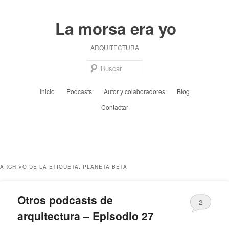
Ir
Ir
al
al
La morsa era yo
contenido
contenido
principal
secundario
ARQUITECTURA
Busc
Menú
Inicio
Podcasts
Autor y colaboradores
Blog
principal
Contactar
ARCHIVO DE LA ETIQUETA:
PLANETA BETA
Otros podcasts de
2
arquitectura – Episodio 27