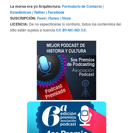
La morsa era yo Arquitectura:
Formulario de Contacto
|
Estadísticas
|
Twitter
|
Facebook
SUSCRIPCIÓN:
Feed
|
iTunes
|
iVoox
LICENCIA:
De no especificarse lo contrario, todos los contenidos del
sitio están sujetos a licencia
CC BY-NC-ND 3.0
.