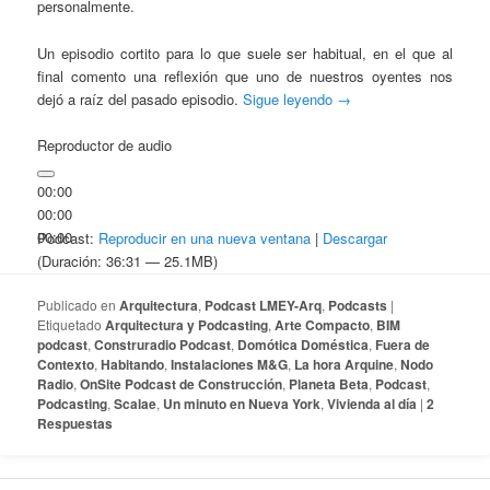
personalmente.
Un episodio cortito para lo que suele ser habitual, en el que al
final comento una reflexión que uno de nuestros oyentes nos
dejó a raíz del pasado episodio.
Sigue leyendo
→
Reproductor de audio
00:00
00:00
00:00
Podcast:
Reproducir en una nueva ventana
|
Descargar
(Duración: 36:31 — 25.1MB)
Publicado en
Arquitectura
,
Podcast LMEY-Arq
,
Podcasts
|
Etiquetado
Arquitectura y Podcasting
,
Arte Compacto
,
BIM
podcast
,
Construradio Podcast
,
Domótica Doméstica
,
Fuera de
Contexto
,
Habitando
,
Instalaciones M&G
,
La hora Arquine
,
Nodo
Radio
,
OnSite Podcast de Construcción
,
Planeta Beta
,
Podcast
,
Podcasting
,
Scalae
,
Un minuto en Nueva York
,
Vivienda al día
|
2
Respuestas