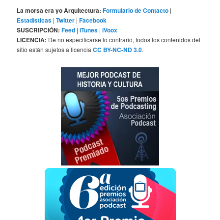
La morsa era yo Arquitectura:
Formulario de Contacto
|
Estadísticas
|
Twitter
|
Facebook
SUSCRIPCIÓN:
Feed
|
iTunes
|
iVoox
LICENCIA:
De no especificarse lo contrario, todos los contenidos del
sitio están sujetos a licencia
CC BY-NC-ND 3.0
.