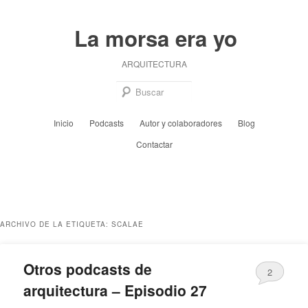
Ir
Ir
al
al
La morsa era yo
contenido
contenido
principal
secundario
ARQUITECTURA
Busc
Menú
Inicio
Podcasts
Autor y colaboradores
Blog
principal
Contactar
ARCHIVO DE LA ETIQUETA:
SCALAE
Otros podcasts de
2
arquitectura – Episodio 27