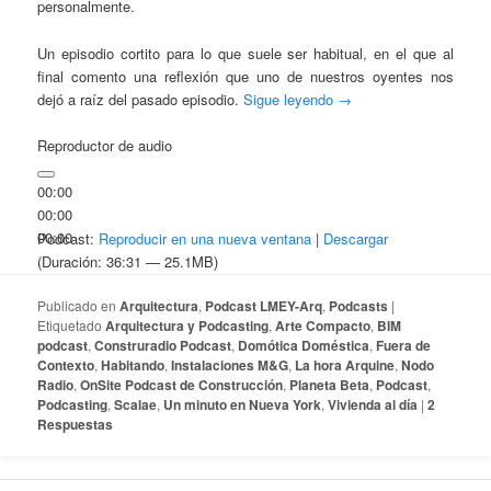
personalmente.
Un episodio cortito para lo que suele ser habitual, en el que al
final comento una reflexión que uno de nuestros oyentes nos
dejó a raíz del pasado episodio.
Sigue leyendo
→
Reproductor de audio
00:00
00:00
00:00
Podcast:
Reproducir en una nueva ventana
|
Descargar
(Duración: 36:31 — 25.1MB)
Publicado en
Arquitectura
,
Podcast LMEY-Arq
,
Podcasts
|
Etiquetado
Arquitectura y Podcasting
,
Arte Compacto
,
BIM
podcast
,
Construradio Podcast
,
Domótica Doméstica
,
Fuera de
Contexto
,
Habitando
,
Instalaciones M&G
,
La hora Arquine
,
Nodo
Radio
,
OnSite Podcast de Construcción
,
Planeta Beta
,
Podcast
,
Podcasting
,
Scalae
,
Un minuto en Nueva York
,
Vivienda al día
|
2
Respuestas