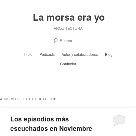
Ir
Ir
al
al
La morsa era yo
contenido
contenido
principal
secundario
ARQUITECTURA
Busc
Menú
Inicio
Podcasts
Autor y colaboradores
Blog
principal
Contactar
ARCHIVO DE LA ETIQUETA:
TOP 5
Los episodios más
escuchados en Noviembre