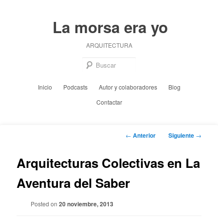
Ir
al
La morsa era yo
contenido
principal
ARQUITECTURA
Busc
Menú
Inicio
Podcasts
Autor y colaboradores
Blog
principal
Contactar
Navegación
←
Anterior
Siguiente
→
de
entradas
Arquitecturas Colectivas en La
Aventura del Saber
Posted on
20 noviembre, 2013