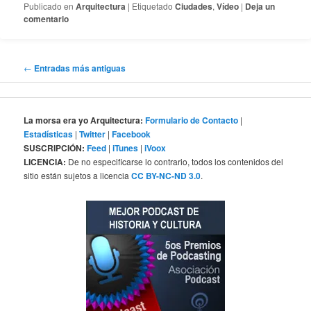
Publicado en
Arquitectura
|
Etiquetado
Ciudades
,
Vídeo
|
Deja un
comentario
Navegación
←
Entradas más antiguas
de
entradas
La morsa era yo Arquitectura:
Formulario de Contacto
|
Estadísticas
|
Twitter
|
Facebook
SUSCRIPCIÓN:
Feed
|
iTunes
|
iVoox
LICENCIA:
De no especificarse lo contrario, todos los contenidos del
sitio están sujetos a licencia
CC BY-NC-ND 3.0
.