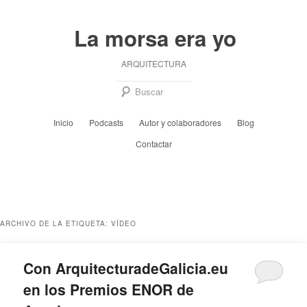
Ir
Ir
al
al
La morsa era yo
contenido
contenido
principal
secundario
ARQUITECTURA
Busc
Menú
Inicio
Podcasts
Autor y colaboradores
Blog
principal
Contactar
ARCHIVO DE LA ETIQUETA:
VÍDEO
Con ArquitecturadeGalicia.eu
en los Premios ENOR de