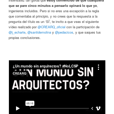
insensatez tan gorda que
estoy convencido de que cualquiera
que se pare cinco minutos a pensarlo opinará lo que yo
,
ingenieros incluidos. Pero si no eres una excepción a la regla
que comentaba al principio, y no crees que la respuesta a la
pregunta del título es un ‘SÍ’, te invito a que veas el siguiente
vídeo realizado por
@CREARQ_oficial
con la participación de
@j_echarte
,
@santidemolina
y
@pedacicos
, y que saques tus
propias conclusiones.