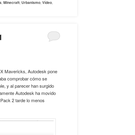
s
,
Minecraft
,
Urbanismo
,
Vídeo
,
1
X Mavericks, Autodesk pone
ltaba comprobar cómo se
le, y al parecer han surgido
rtamente Autodesk ha movido
e Pack 2 tarde lo menos