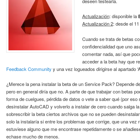
deseen testearla.
Actualización
: disponible la
Actualización 2
: desde el 11
Cuando se trata de betas co
confidencialidad que uno as
comentar nada, así que poc
acceder a la beta hay que re
Feedback Community
y una vez logueados dirigirse al apartado 
¿Merece la pena instalar la beta de un Service Pack? Depende de
pero en general diría que no. A parte de que trabajar con betas p
forma de cuelgues, pérdida de datos o vete a saber qué (por eso s
desinstalar AutoCAD y volverlo a instalar de cero cuando salga la v
sobrescribir la beta ciertos archivos que no se pueden desinstal
solo la instalaría si entre los problemas que corrige, que una vez 
estuviese alguno que me encontrase repetidamente o se añadiese
echase mucho de menos.