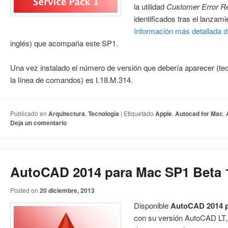
la utilidad
Customer Error Re
identificados tras el lanzam
Información más detallada d
inglés) que acompaña este SP1.
Una vez instalado el número de versión que debería aparecer (te
la línea de comandos) es I.18.M.314.
Publicado en
Arquitectura
,
Tecnología
|
Etiquetado
Apple
,
Autocad for Mac
,
Deja un comentario
AutoCAD 2014 para Mac SP1 Beta 1
Posted on
20 diciembre, 2013
Disponible
AutoCAD 2014 p
con su versión AutoCAD LT,