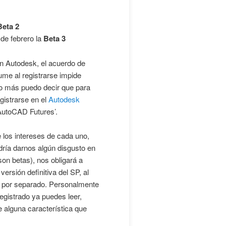
Beta 2
 de febrero la
Beta 3
n Autodesk, el acuerdo de
ume al registrarse impide
o más puedo decir que para
gistrarse en el
Autodesk
‘AutoCAD Futures’.
 los intereses de cada uno,
odría darnos algún disgusto en
on betas), nos obligará a
ersión definitiva del SP, al
ar por separado. Personalmente
registrado ya puedes leer,
 alguna característica que