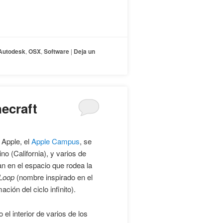
Autodesk
,
OSX
,
Software
|
Deja un
ecraft
 Apple, el
Apple Campus
, se
o (California), y varios de
an en el espacio que rodea la
 Loop
(nombre inspirado en el
ión del ciclo infinito).
 el interior de varios de los