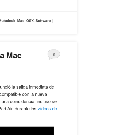
Autodesk
,
Mac
,
OSX
,
Software
|
ra Mac
8
nció la salida inmediata de
ompatible con la nueva
 una coincidencia, incluso se
Pad Air, durante los
vídeos de