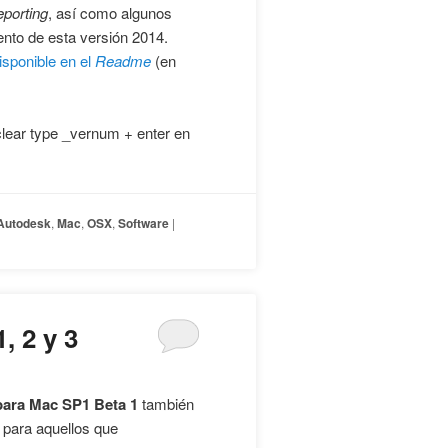
porting
, así como algunos
iento de esta versión 2014.
isponible en el
Readme
(en
clear type _vernum + enter en
Autodesk
,
Mac
,
OSX
,
Software
|
, 2 y 3
ara Mac SP1 Beta 1
también
 para aquellos que