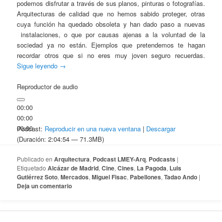
podemos disfrutar a través de sus planos, pinturas o fotografías.
Arquitecturas de calidad que no hemos sabido proteger, otras
cuya función ha quedado obsoleta y han dado paso a nuevas
instalaciones, o que por causas ajenas a la voluntad de la
sociedad ya no están. Ejemplos que pretendemos te hagan
recordar otros que si no eres muy joven seguro recuerdas.
Sigue leyendo
→
Reproductor de audio
00:00
00:00
00:00
Podcast:
Reproducir en una nueva ventana
|
Descargar
(Duración: 2:04:54 — 71.3MB)
Publicado en
Arquitectura
,
Podcast LMEY-Arq
,
Podcasts
|
Etiquetado
Alcázar de Madrid
,
Cine
,
Cines
,
La Pagoda
,
Luis
Gutiérrez Soto
,
Mercados
,
Miguel Fisac
,
Pabellones
,
Tadao Ando
|
Deja un comentario