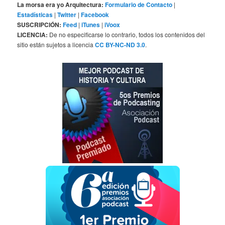
La morsa era yo Arquitectura:
Formulario de Contacto
|
Estadísticas
|
Twitter
|
Facebook
SUSCRIPCIÓN:
Feed
|
iTunes
|
iVoox
LICENCIA:
De no especificarse lo contrario, todos los contenidos del
sitio están sujetos a licencia
CC BY-NC-ND 3.0
.