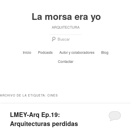
Ir
Ir
al
al
La morsa era yo
contenido
contenido
principal
secundario
ARQUITECTURA
Busc
Menú
Inicio
Podcasts
Autor y colaboradores
Blog
principal
Contactar
ARCHIVO DE LA ETIQUETA:
CINES
LMEY-Arq Ep.19:
Arquitecturas perdidas