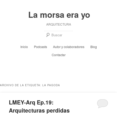
Ir
Ir
al
al
La morsa era yo
contenido
contenido
principal
secundario
ARQUITECTURA
Busc
Menú
Inicio
Podcasts
Autor y colaboradores
Blog
principal
Contactar
ARCHIVO DE LA ETIQUETA:
LA PAGODA
LMEY-Arq Ep.19:
Arquitecturas perdidas