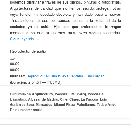
podemos disfrutar a través de sus planos, pinturas o fotografías.
Arquitecturas de calidad que no hemos sabido proteger, otras
cuya función ha quedado obsoleta y han dado paso a nuevas
instalaciones, o que por causas ajenas a la voluntad de la
sociedad ya no están. Ejemplos que pretendemos te hagan
recordar otros que si no eres muy joven seguro recuerdas.
Sigue leyendo
→
Reproductor de audio
00:00
00:00
00:00
Podcast:
Reproducir en una nueva ventana
|
Descargar
(Duración: 2:04:54 — 71.3MB)
Publicado en
Arquitectura
,
Podcast LMEY-Arq
,
Podcasts
|
Etiquetado
Alcázar de Madrid
,
Cine
,
Cines
,
La Pagoda
,
Luis
Gutiérrez Soto
,
Mercados
,
Miguel Fisac
,
Pabellones
,
Tadao Ando
|
Deja un comentario