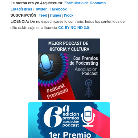
La morsa era yo Arquitectura:
Formulario de Contacto
|
Estadísticas
|
Twitter
|
Facebook
SUSCRIPCIÓN:
Feed
|
iTunes
|
iVoox
LICENCIA:
De no especificarse lo contrario, todos los contenidos del
sitio están sujetos a licencia
CC BY-NC-ND 3.0
.