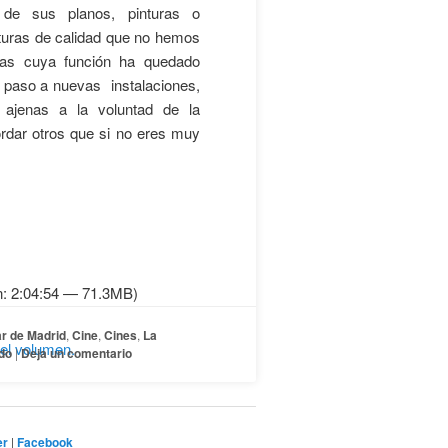
s de sus planos, pinturas o
cturas de calidad que no hemos
tras cuya función ha quedado
 paso a nuevas instalaciones,
ajenas a la voluntad de la
rdar otros que si no eres muy
n: 2:04:54 — 71.3MB)
r de Madrid
,
Cine
,
Cines
,
La
 el volumen.
do
|
Deja un comentario
er
|
Facebook