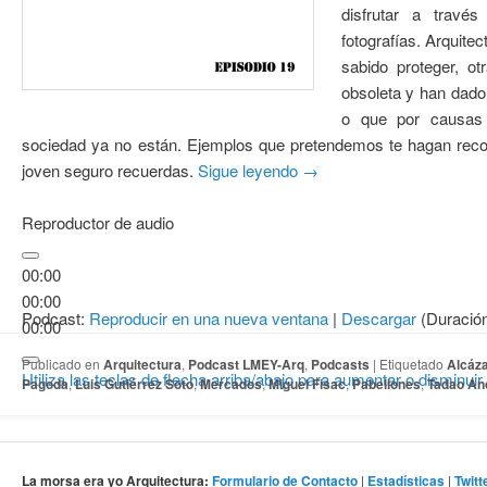
disfrutar a travé
fotografías. Arquite
sabido proteger, o
obsoleta y han dado
o que por causas 
sociedad ya no están. Ejemplos que pretendemos te hagan reco
joven seguro recuerdas.
Sigue leyendo
→
Reproductor de audio
00:00
00:00
Podcast:
Reproducir en una nueva ventana
|
Descargar
(Duració
00:00
Publicado en
Arquitectura
,
Podcast LMEY-Arq
,
Podcasts
|
Etiquetado
Alcáza
Utiliza las teclas de flecha arriba/abajo para aumentar o disminuir
Pagoda
,
Luis Gutiérrez Soto
,
Mercados
,
Miguel Fisac
,
Pabellones
,
Tadao An
La morsa era yo Arquitectura:
Formulario de Contacto
|
Estadísticas
|
Twitt