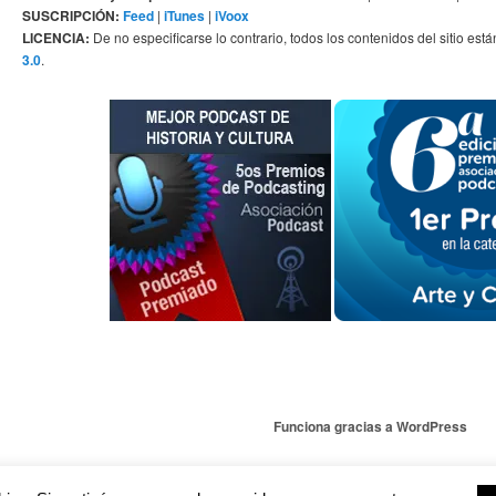
SUSCRIPCIÓN:
Feed
|
iTunes
|
iVoox
LICENCIA:
De no especificarse lo contrario, todos los contenidos del sitio está
3.0
.
Funciona gracias a WordPress