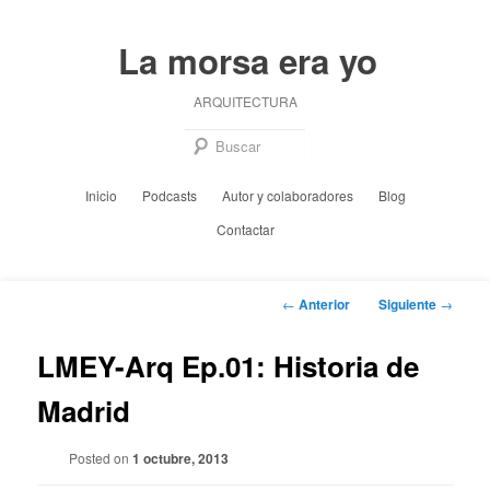
Ir
al
La morsa era yo
contenido
principal
ARQUITECTURA
Busc
Menú
Inicio
Podcasts
Autor y colaboradores
Blog
principal
Contactar
Navegación
←
Anterior
Siguiente
→
de
entradas
LMEY-Arq Ep.01: Historia de
Madrid
Posted on
1 octubre, 2013