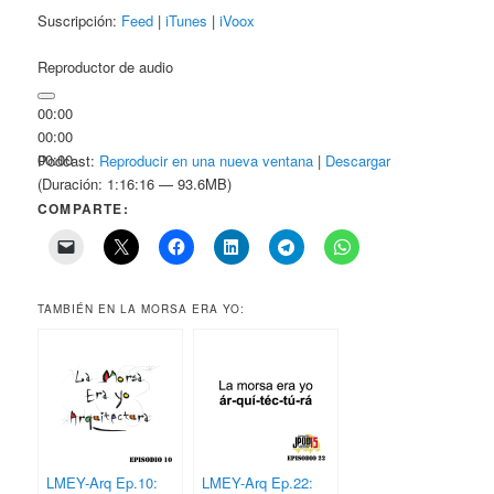
Suscripción:
Feed
|
iTunes
|
iVoox
Reproductor de audio
00:00
00:00
00:00
Podcast:
Reproducir en una nueva ventana
|
Descargar
(Duración: 1:16:16 — 93.6MB)
COMPARTE:
TAMBIÉN EN LA MORSA ERA YO:
LMEY-Arq Ep.10:
LMEY-Arq Ep.22: