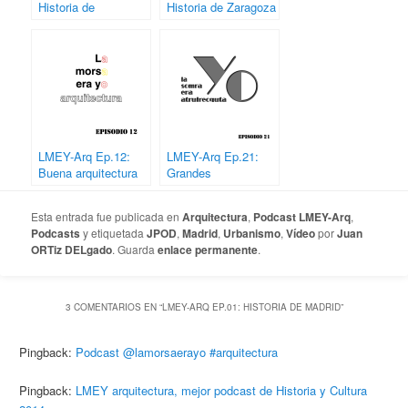
Historia de
Historia de Zaragoza
Barcelona
LMEY-Arq Ep.12:
LMEY-Arq Ep.21:
Buena arquitectura
Grandes
en España siglos
infraestructuras casi
XX-XXI
inútiles
Esta entrada fue publicada en
Arquitectura
,
Podcast LMEY-Arq
,
Podcasts
y etiquetada
JPOD
,
Madrid
,
Urbanismo
,
Vídeo
por
Juan
ORTiz DELgado
. Guarda
enlace permanente
.
3 COMENTARIOS EN “
LMEY-ARQ EP.01: HISTORIA DE MADRID
”
Pingback:
Podcast @lamorsaerayo #arquitectura
Pingback:
LMEY arquitectura, mejor podcast de Historia y Cultura